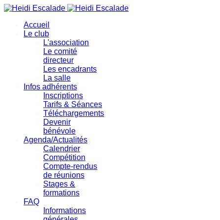
précédente
précédent
suivante
suivant
Accueil
Le club
L'association
Le comité
directeur
Les encadrants
La salle
Infos adhérents
Inscriptions
Tarifs & Séances
Téléchargements
Devenir
bénévole
Agenda/Actualités
Calendrier
Compétition
Compte-rendus
de réunions
Stages &
formations
FAQ
Informations
générales