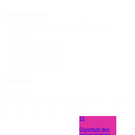
Toutes les dates
Du
3 Novembre
19:00
au
21 Décembre
21:30
↳
Mardi
19 Décembre
19:00
12 Décembre
19:00
5 Décembre
19:00
28 Novembre
00:00
14 Novembre
19:00
7 Novembre
19:00
Calendrier
Août 2026
Lun
Mar
Mer
Jeu
Ven
Sam
Dim
1
2
3
4
5
6
7
8
9
15
Ouverture des
préinscriptions