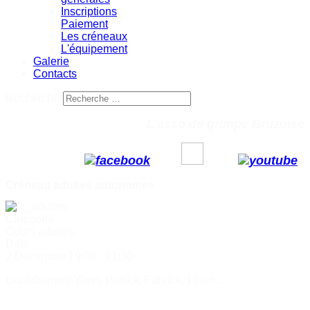
Inscriptions
Paiement
Les créneaux
L'équipement
Galerie
Contacts
Rechercher
L'asso de grimpe Bruzoise
Créneau adultes autonomes
Catégorie
Cours adultes
Date
2 Décembre
19:00
-
21:30
Encadrement Yann, Patrick, Fabrice, Lilian...