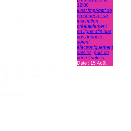
12:00
Il est impératif de
procéder à son
inscription
10
11
12
13
14
16
préalablement
en ligne afin que
vos données
soient
électroniquement
saisies, puis de
venir finaliser
Date :
15 Août
17
18
19
20
21
22
23
24
25
26
27
28
29
30
31
Boutique