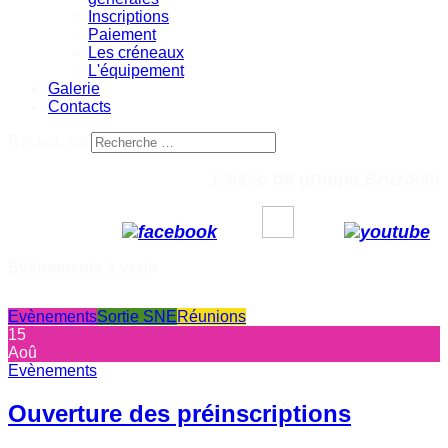
Inscriptions
Paiement
Les créneaux
L'équipement
Galerie
Contacts
Rechercher
L'asso de grimpe Bruzoise
Évènements à venir
Evènements
Sortie SNE
Réunions
15
Aoû
Evènements
Ouverture des préinscriptions