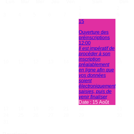
Lun
Mar
Mer
Jeu
Ven
Sam
Dim
1
2
3
4
5
6
7
8
9
15
Ouverture des
préinscriptions
12:00
Il est impératif de
procéder à son
inscription
10
11
12
13
14
16
préalablement
en ligne afin que
vos données
soient
électroniquement
saisies, puis de
venir finaliser
Date :
15 Août
17
18
19
20
21
22
23
24
25
26
27
28
29
30
31