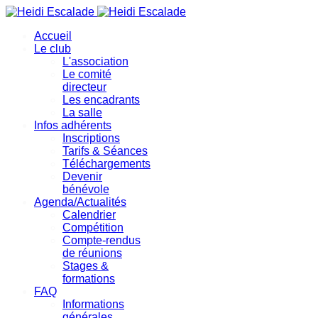
précédente
précédent
suivante
suivant
Accueil
Le club
L'association
Le comité
directeur
Les encadrants
La salle
Infos adhérents
Inscriptions
Tarifs & Séances
Téléchargements
Devenir
bénévole
Agenda/Actualités
Calendrier
Compétition
Compte-rendus
de réunions
Stages &
formations
FAQ
Informations
générales