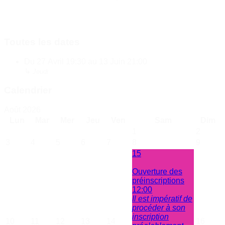
Toutes les dates
Du
27 Avril
19:30
au
13 Juin
21:00
↳
Jeudi
Calendrier
Août 2026
Lun
Mar
Mer
Jeu
Ven
Sam
Dim
1
2
3
4
5
6
7
8
9
15
Ouverture des
préinscriptions
12:00
Il est impératif de
procéder à son
inscription
10
11
12
13
14
16