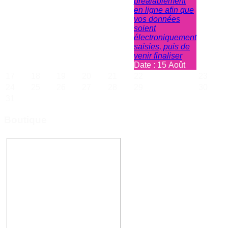
préalablement
en ligne afin que
vos données
soient
électroniquement
saisies, puis de
venir finaliser
Date :
15 Août
17
18
19
20
21
22
23
24
25
26
27
28
29
30
31
Boutique