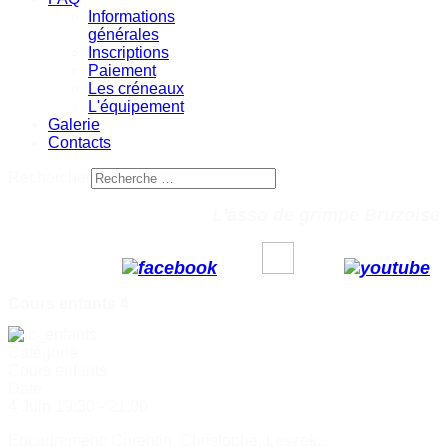
Informations
générales
Inscriptions
Paiement
Les créneaux
L'équipement
Galerie
Contacts
Rechercher
L'asso de grimpe Bruzoise
Cours enfants 4
Catégorie
Cours enfants
Date
4 Juin
19:30
-
21:00
Encadrement: Corentin, Christophe, Leszek...