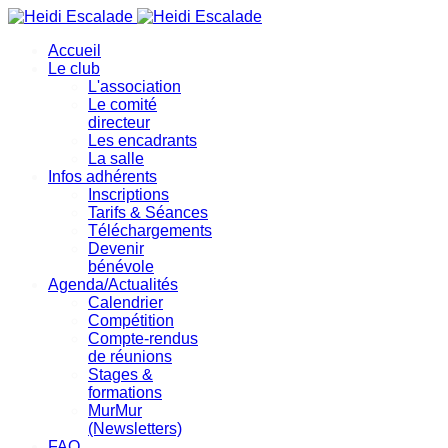
précédente
précédent
suivante
suivant
Accueil
Le club
L'association
Le comité
directeur
Les encadrants
La salle
Infos adhérents
Inscriptions
Tarifs & Séances
Téléchargements
Devenir
bénévole
Agenda/Actualités
Calendrier
Compétition
Compte-rendus
de réunions
Stages &
formations
MurMur
(Newsletters)
FAQ