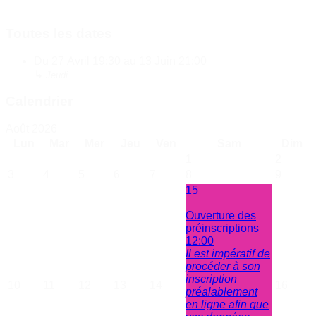
Toutes les dates
Du
27 Avril
19:30
au
13 Juin
21:00
↳
Jeudi
Calendrier
Août 2026
Lun
Mar
Mer
Jeu
Ven
Sam
Dim
1
2
3
4
5
6
7
8
9
15
Ouverture des
préinscriptions
12:00
Il est impératif de
procéder à son
inscription
10
11
12
13
14
16
préalablement
en ligne afin que