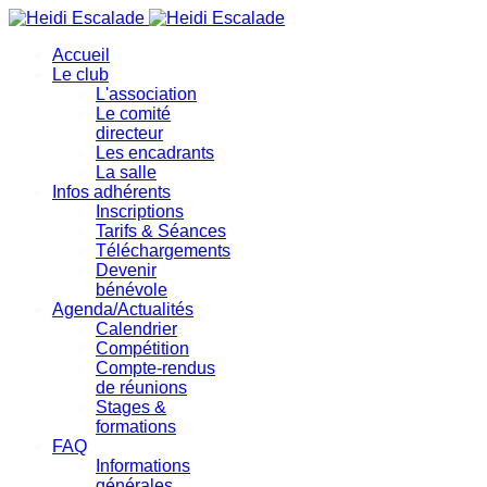
précédente
précédent
suivante
suivant
Accueil
Le club
L'association
Le comité
directeur
Les encadrants
La salle
Infos adhérents
Inscriptions
Tarifs & Séances
Téléchargements
Devenir
bénévole
Agenda/Actualités
Calendrier
Compétition
Compte-rendus
de réunions
Stages &
formations
FAQ
Informations
générales