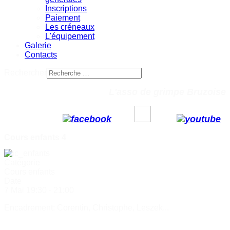
Inscriptions
Paiement
Les créneaux
L'équipement
Galerie
Contacts
Rechercher
L'asso de grimpe Bruzoise
Cours enfants 4
Catégorie
Cours enfants
Date
7 Mai
19:30
-
21:00
Encadrement: Corentin, Christophe, Leszek...