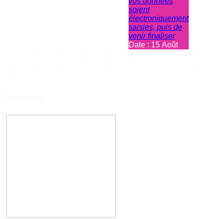
vos données
soient
électroniquement
saisies, puis de
venir finaliser
Date :
15 Août
17
18
19
20
21
22
23
24
25
26
27
28
29
30
31
Boutique